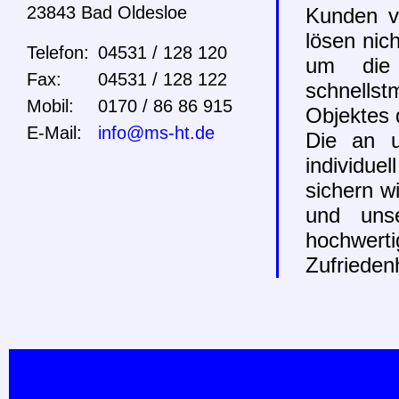
23843 Bad Oldesloe
Kunden vo
lösen nic
Telefon:
04531 / 128 120
um die 
Fax:
04531 / 128 122
schnells
Mobil:
0170 / 86 86 915
Objektes 
E-Mail:
info@ms-ht.de
Die an u
individue
sichern w
und unse
hochwert
Zufriedenh